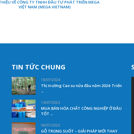
 THIỆU VỀ CÔNG TY TNHH ĐẦU TƯ PHÁT TRIỂN MEGA
VIỆT NAM (MEGA VIETNAM)
TIN TỨC CHUNG
18/07/2024
Thị trường Cao su nửa đầu năm 2024: Triển
...
14/07/2023
MUA BÁN HÓA CHẤT CÔNG NGHIỆP Ở ĐÂU
TỐT ...
06/07/2023
GỖ TRONG SUỐT – GIẢI PHÁP MỚI THAY